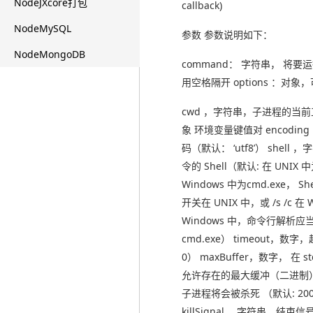
NodeJXcore打包
callback)
NodeMySQL
参数 参数说明如下：
NodeMongoDB
command： 字符串， 将
用空格隔开 options ：对象
cwd ，字符串，子进程的当前
象 环境变量键值对 encodi
码（默认： ‘utf8’） shel
令的 Shell（默认: 在 UNIX 中
Windows 中为cmd.exe， Sh
开关在 UNIX 中，或 /s /c 在 
Windows 中，命令行解析应
cmd.exe） timeout，
0） maxBuffer，数字， 在 std
允许存在的最大缓冲（二进制
子进程将会被杀死 （默认: 200
killSignal ，字符串，结束