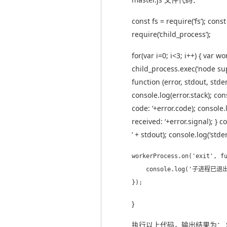
const fs = require(‘fs’); cons
require(‘child_process’);
for(var i=0; i<3; i++) { var w
child_process.exec(’node supp
function (error, stdout, stderr
console.log(error.stack); con
code: ‘+error.code); console.
received: ‘+error.signal); } c
’ + stdout); console.log(‘stderr
workerProcess.on('exit', fu
    console.log('子进程已退出
}
执行以上代码，输出结果为： $ nod