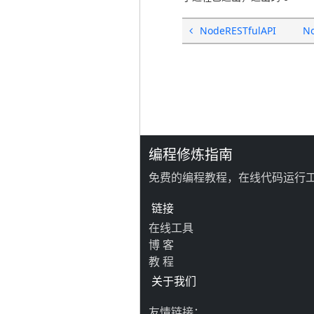
NodeRESTfulAPI
N
编程修炼指南
免费的编程教程，在线代码运行
链接
在线工具
博 客
教 程
关于我们
友情链接：