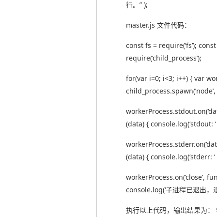
行。” );
master.js 文件代码：
const fs = require(‘fs’); cons
require(‘child_process’);
for(var i=0; i<3; i++) { var w
child_process.spawn(’node’, [‘
workerProcess.stdout.on(‘dat
(data) { console.log(‘stdout: ’ 
workerProcess.stderr.on(‘dat
(data) { console.log(‘stderr: ’ 
workerProcess.on(‘close’, fun
console.log(‘子进程已退出，退出码
执行以上代码，输出结果为： $ nod