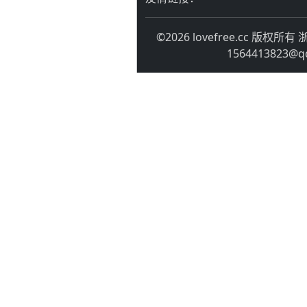
©2026 lovefree.cc 版权所有
浙
1564413823@q