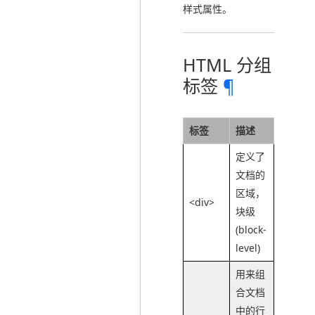
样式属性。
HTML 分组
标签
¶
标签
描述
定义了
文档的
区域，
<div>
块级
(block-
level)
用来组
合文档
中的行