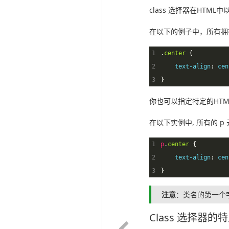
class 选择器在HTML中
在以下的例子中，所有拥有 
1
.
center
{
2
text-align
:
cen
3
}
你也可以指定特定的HTML
在以下实例中, 所有的 p 元
1
p
.
center
{
2
text-align
:
cen
3
}
注意
：类名的第一个字符
Class 选择器的