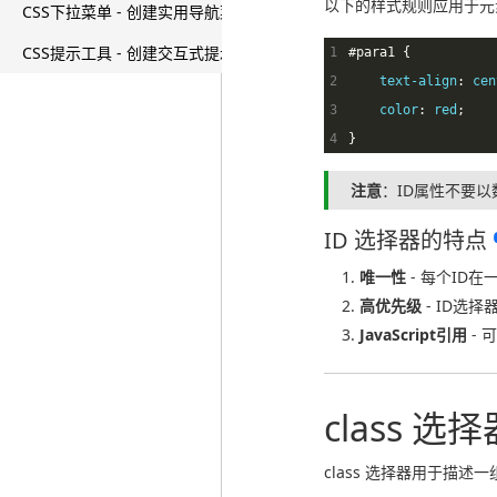
以下的样式规则应用于元素属性
CSS下拉菜单 - 创建实用导航菜单
CSS提示工具 - 创建交互式提示框效果
1
#
para1
{
2
text-align
:
cen
3
color
:
red
;
4
}
注意
：ID属性不要以数
ID 选择器的特点
唯一性
- 每个ID
高优先级
- ID选
JavaScript引用
- 
class 选
class 选择器用于描述