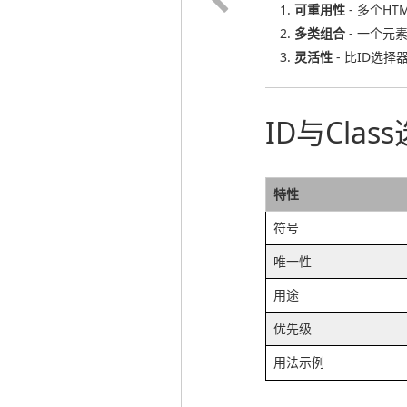
可重用性
- 多个HT
多类组合
- 一个元
灵活性
- 比ID选
ID与Cla
特性
符号
唯一性
用途
优先级
用法示例