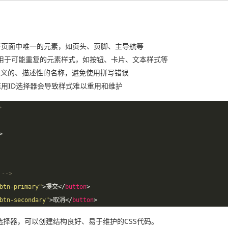
¶
用于页面中唯一的元素，如页头、页脚、主导航等
 用于可能重复的元素样式，如按钮、卡片、文本样式等
意义的、描述性的名称，避免使用拼写错误
 滥用ID选择器会导致样式难以重用和维护
>
>
-->
btn-primary"
>
提交
</
button
>
btn-secondary"
>
取消
</
button
>
ss选择器，可以创建结构良好、易于维护的CSS代码。