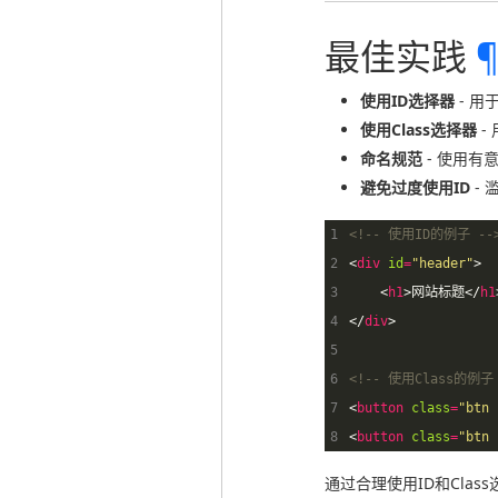
最佳实践
使用ID选择器
- 
使用Class选择器
-
命名规范
- 使用有
避免过度使用ID
-
1
<!-- 使用ID的例子 --
2
<
div
id
=
"header"
>
3
<
h1
>
网站标题
</
h1
4
</
div
>
5
6
<!-- 使用Class的例子 
7
<
button
class
=
"btn 
8
<
button
class
=
"btn 
通过合理使用ID和Cla