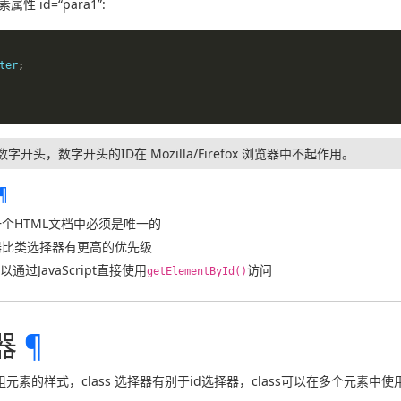
 id=“para1”:
ter
;
字开头，数字开头的ID在 Mozilla/Firefox 浏览器中不起作用。
¶
在一个HTML文档中必须是唯一的
择器比类选择器有更高的优先级
可以通过JavaScript直接使用
访问
getElementById()
择器
¶
一组元素的样式，class 选择器有别于id选择器，class可以在多个元素中使