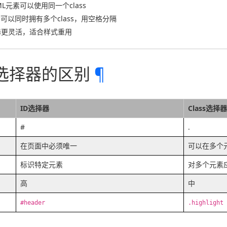
ML元素可以使用同一个class
素可以同时拥有多个class，用空格分隔
择器更灵活，适合样式重用
ss选择器的区别
¶
ID选择器
Class选择器
#
.
在页面中必须唯一
可以在多个
标识特定元素
对多个元素
高
中
#header
.highlight